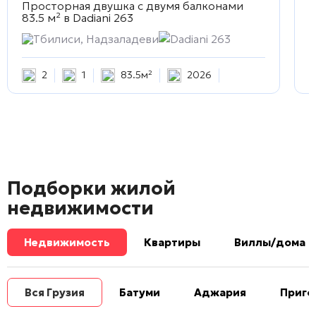
Просторная двушка с двумя балконами
С
83.5 м² в
Dadiani 263
D
Тбилиси, Надзаладеви
Dadiani 263
2
1
83.5м²
2026
Подборки жилой
недвижимости
Недвижимость
Квартиры
Виллы/дома
Вся Грузия
Батуми
Аджария
Приго