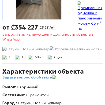
от
₾
354 227
₾
5 211
/м²
Запросить актуальную цену и доступность объекта в
WhatsApp
Батуми, Новый Бульвар
Вторичная недвижимость
1
1
68м²
Сдан
Характеристики объекта
Задать вопрос об объекте
Рынок:
Вторичный
Состояние:
С ремонтом
Город :
Батуми, Новый Бульвар