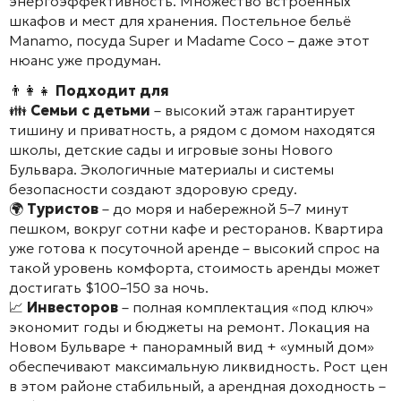
энергоэффективность. Множество встроенных
шкафов и мест для хранения. Постельное бельё
Manamo, посуда Super и Madame Coco – даже этот
нюанс уже продуман.
👨‍👩‍👧
Подходит для
👪
Семьи с детьми
– высокий этаж гарантирует
тишину и приватность, а рядом с домом находятся
школы, детские сады и игровые зоны Нового
Бульвара. Экологичные материалы и системы
безопасности создают здоровую среду.
🌍
Туристов
– до моря и набережной 5–7 минут
пешком, вокруг сотни кафе и ресторанов. Квартира
уже готова к посуточной аренде – высокий спрос на
такой уровень комфорта, стоимость аренды может
достигать $100–150 за ночь.
📈
Инвесторов
– полная комплектация «под ключ»
экономит годы и бюджеты на ремонт. Локация на
Новом Бульваре + панорамный вид + «умный дом»
обеспечивают максимальную ликвидность. Рост цен
в этом районе стабильный, а арендная доходность –