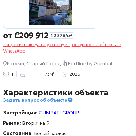
от
₾
209 912
₾
2 876
/м²
Запросить актуальную цену и доступность объекта в
WhatsApp
Батуми, Старый Город
Portline by Gumbati
1
1
73м²
2026
Характеристики объекта
Задать вопрос об объекте
Застройщик:
GUMBATI GROUP
Рынок:
Вторичный
Состояние:
Белый каркас