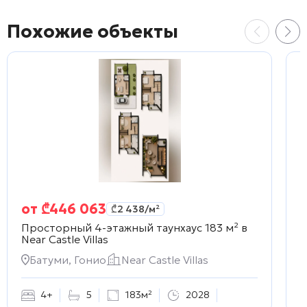
Похожие объекты
от
₾
446 063
₾
2 438
/м²
Просторный 4-этажный таунхаус 183 м² в
У
Near Castle Villas
В
Батуми, Гонио
Near Castle Villas
4+
5
183м²
2028