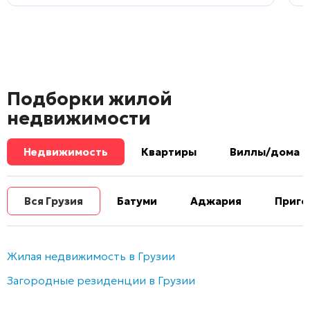
Подборки жилой
недвижимости
Недвижимость
Квартиры
Виллы/дома
Вся Грузия
Батуми
Аджария
Приго
Жилая недвижимость в Грузии
Загородные резиденции в Грузии