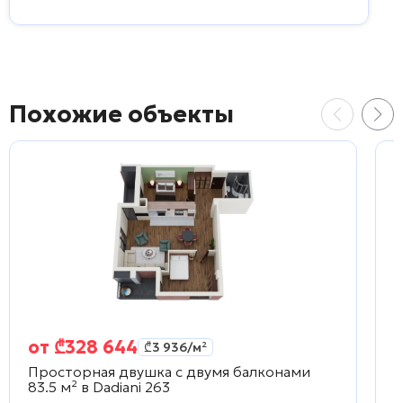
Похожие объекты
от
₾
328 644
₾
3 936
/м²
Просторная двушка с двумя балконами
С
83.5 м² в
Dadiani 263
D