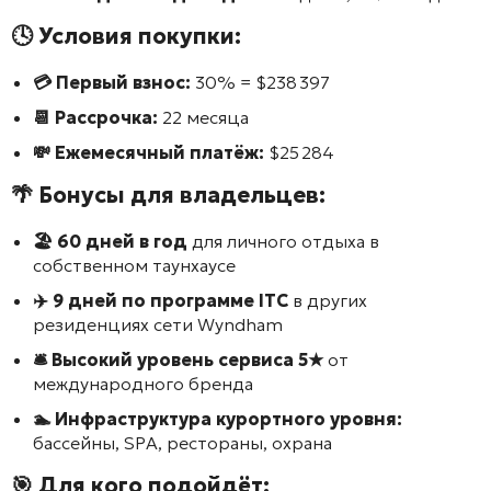
🕓 Условия покупки:
💳 Первый взнос:
30% = $238 397
📆 Рассрочка:
22 месяца
💸 Ежемесячный платёж:
$25 284
🌴 Бонусы для владельцев:
🏖️ 60 дней в год
для личного отдыха в
собственном таунхаусе
✈️ 9 дней по программе ITC
в других
резиденциях сети
Wyndham
🛎️ Высокий уровень сервиса 5★
от
международного бренда
🏊 Инфраструктура курортного уровня:
бассейны, SPA, рестораны, охрана
🎯 Для кого подойдёт: