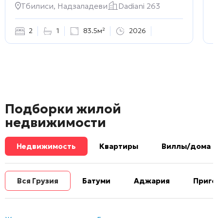
Тбилиси, Надзаладеви
Dadiani 263
2
1
83.5м²
2026
Подборки жилой
недвижимости
Недвижимость
Квартиры
Виллы/дома
Вся Грузия
Батуми
Аджария
Приго