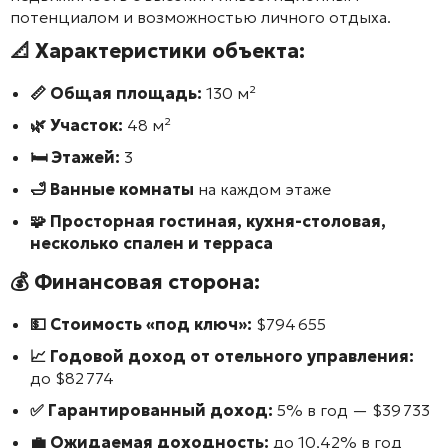
потенциалом и возможностью личного отдыха.
📐 Характеристики объекта:
📏 Общая площадь:
130 м²
🌿 Участок:
48 м²
🛏️ Этажей:
3
🛁 Ванные комнаты
на каждом этаже
🧩 Просторная гостиная, кухня-столовая,
несколько спален и терраса
💰 Финансовая сторона:
💵 Стоимость «под ключ»:
$794 655
📈 Годовой доход от отельного управления:
до $82 774
✅ Гарантированный доход:
5% в год — $39 733
💼 Ожидаемая доходность:
до 10,42% в год