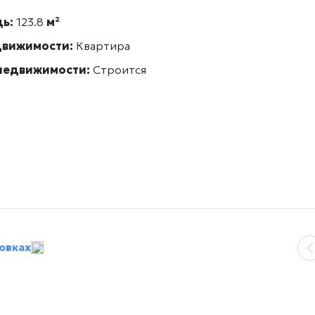
дь:
123.8
м²
движимости:
Квартира
 недвижимости:
Строится
овках