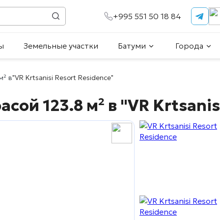
+995 551 50 18 84
ы
Земельные участки
Батуми
Города
м² в
"VR Krtsanisi Resort Residence"
асой 123.8 м² в
"VR Krtsanis