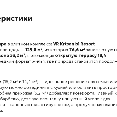
еристики
ира
в элитном комплексе
VR Krtsanisi Resort
я площадь —
129,8 м²
, из которых
76,6 м²
занимают уют
зона 53,2 м²
, включающая
открытую террасу 18,4
 редкий формат жилья, где природа становится продол
и
(15,2 м² и 14,4 м²) — идеальное решение для семьи ил
орую можно объединить с кухней или оставить простор
добная прихожая (3,2 м²) добавляют комфорта. Главный 
ь барбекю, детскую площадку или уютный уголок для
окна наполняют квартиру светом, а продуманная плани
а.