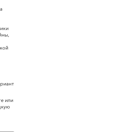
а
ники
йны,
акой
ариант
те или
дкую