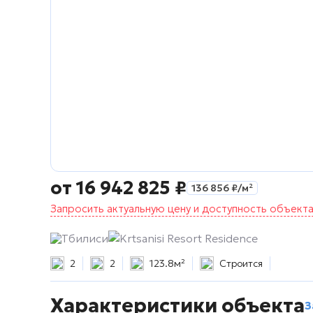
от
16 942 825
₽
136 856
₽
/м²
Запросить актуальную цену и доступность объект
Тбилиси
Krtsanisi Resort Residence
2
2
123.8м²
Строится
Характеристики объекта
З