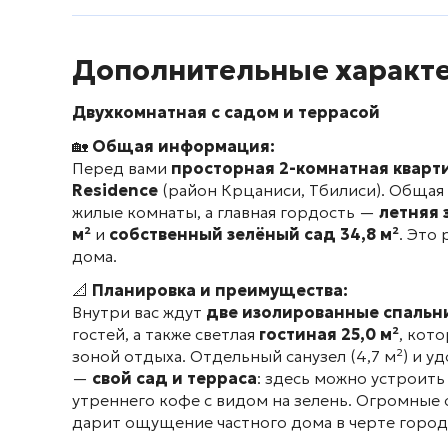
Дополнительные характ
Двухкомнатная с садом и террасой
🏡
Общая информация:
Перед вами
просторная 2-комнатная кварт
Residence
(район Крцаниси, Тбилиси). Обща
жилые комнаты, а главная гордость —
летняя 
м²
и
собственный зелёный сад 34,8 м²
. Это
дома.
📐
Планировка и преимущества:
Внутри вас ждут
две изолированные спальн
гостей, а также светлая
гостиная 25,0 м²
, кот
зоной отдыха. Отдельный санузел (4,7 м²) и у
—
свой сад и терраса
: здесь можно устроит
утреннего кофе с видом на зелень. Огромные 
дарит ощущение частного дома в черте город