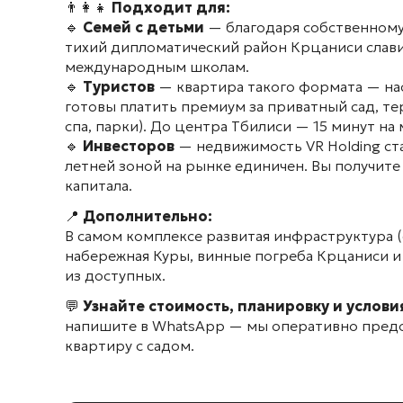
👨‍👩‍👧
Подходит для:
🔹
Семей с детьми
— благодаря собственному 
тихий дипломатический район Крцаниси слави
международным школам.
🔹
Туристов
— квартира такого формата — на
готовы платить премиум за приватный сад, те
спа, парки). До центра Тбилиси — 15 минут на
🔹
Инвесторов
— недвижимость VR Holding ст
летней зоной на рынке единичен. Вы получите
капитала.
📍
Дополнительно:
В самом комплексе развитая инфраструктура (
набережная Куры, винные погреба Крцаниси и
из доступных.
💬
Узнайте стоимость, планировку и услов
напишите в WhatsApp — мы оперативно предо
квартиру с садом.