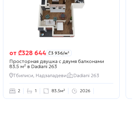
от
₾
328 644
₾
3 936
/м²
Просторная двушка с двумя балконами
С
83.5 м² в
Dadiani 263
D
Тбилиси, Надзаладеви
Dadiani 263
2
1
83.5м²
2026